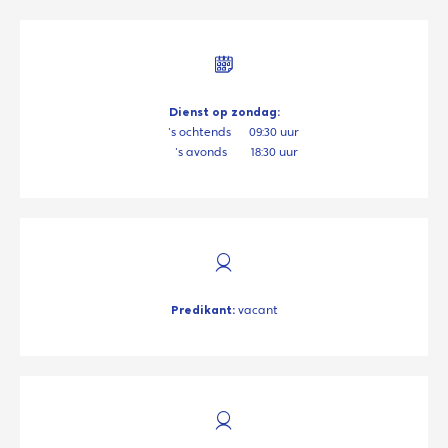
Dienst op zondag:
's ochtends
09:30 uur
's avonds
18:30 uur
Predikant:
vacant