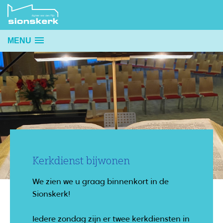
MENU
Kerkdienst bijwonen
We zien we u graag binnenkort in de
Sionskerk!
Iedere zondag zijn er twee kerkdiensten in