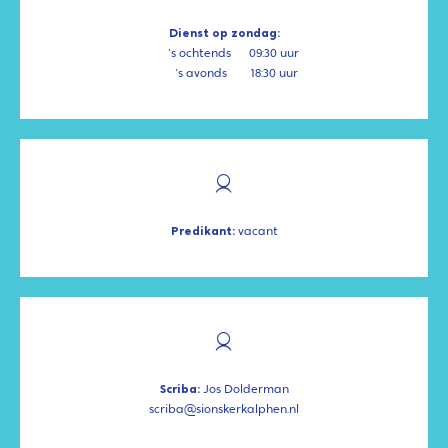
Dienst op zondag:
's ochtends
09:30 uur
's avonds
18:30 uur
Predikant:
vacant
Scriba:
Jos Dolderman
scriba@sionskerkalphen.nl