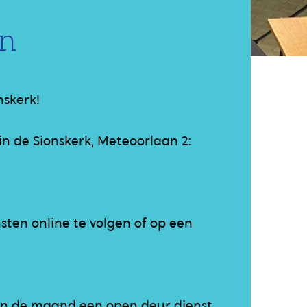
en
nskerk!
in de Sionskerk, Meteoorlaan 2:
sten online te volgen of op een
van de maand een open deur dienst.