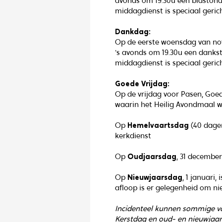
avonds om 19.30u een bidstond
middagdienst is speciaal geric
D‍ankdag:
Op de eerste woensdag van nov
's avonds om 19.30u een danks
middagdienst is speciaal geric
G‍oede Vrijdag:
O‍p de vrijdag voor Pasen, Goed
waarin het Heilig Avondmaal w
Op
Hemelvaartsdag
(40 dagen
kerkdienst
O‍p
Oudjaarsda
g
, 31 december
O‍p
Nieuwjaarsdag
, 1 januari,
afloop is er gelegenheid om ni
Incidenteel kunnen sommige va
Kerstdag en oud- en nieuwjaar