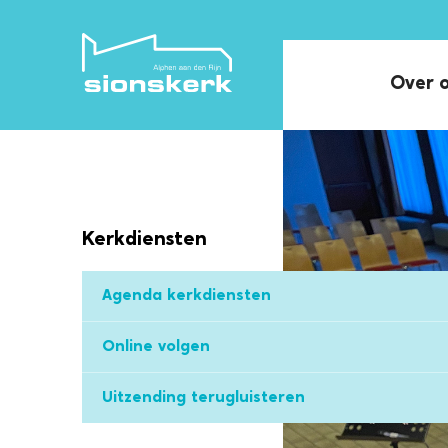
Over 
Kerkdiensten
Agenda kerkdiensten
Online volgen
Uitzending terugluisteren