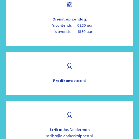
Dienst op zondag:
's ochtends
09:30 uur
's avonds
18:30 uur
Predikant:
vacant
Scriba:
Jos Dolderman
scriba@sionskerkalphen.nl