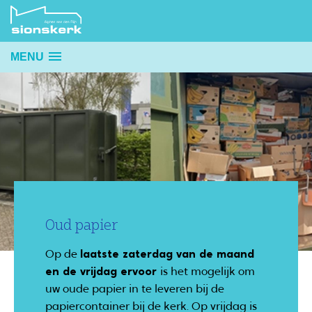
MENU
Oud papier
Op de
laatste zaterdag van de maand
en de vrijdag ervoor
is het mogelijk om
uw oude papier in te leveren bij de
papiercontainer bij de kerk. Op vrijdag is