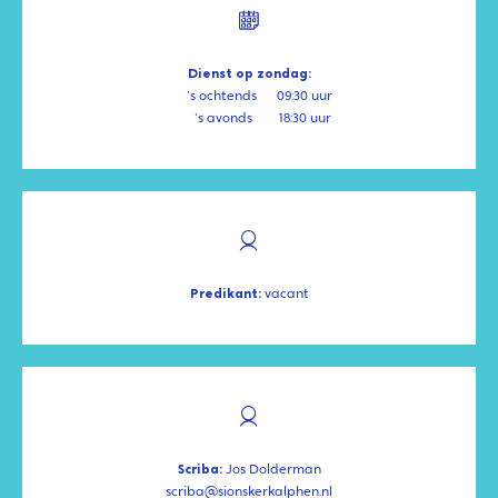
Dienst op zondag:
's ochtends
09:30 uur
's avonds
18:30 uur
Predikant:
vacant
Scriba:
Jos Dolderman
scriba@sionskerkalphen.nl